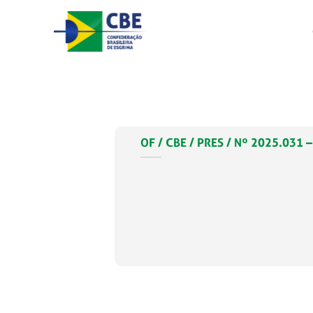
Skip
to
content
OF / CBE / PRES / Nº 2025.03