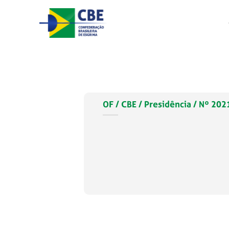
Skip
to
content
OF / CBE / Presidência / Nº 2