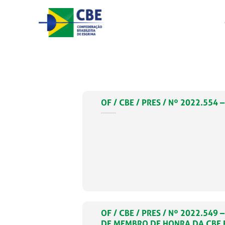
Skip
to
content
OF / CBE / PRES / Nº 2022.55
OF / CBE / PRES / Nº 2022.5
DE MEMBRO DE HONRA DA CBE E