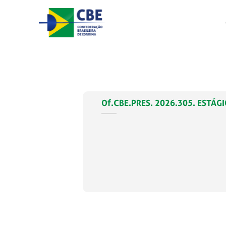
Skip
to
content
Of.CBE.PRES. 2026.305. ESTÁG