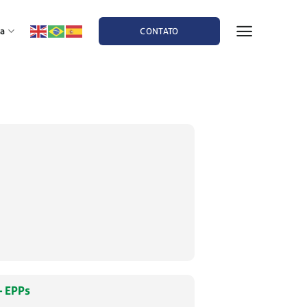
a
CONTATO
– EPPs