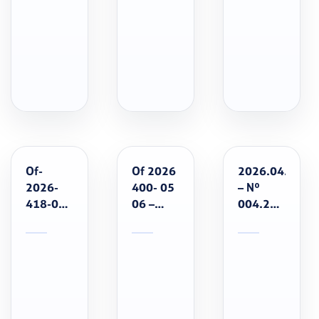
PARA
–
INSCRIÇÕES
CONCESSÃO
INFORMAÇÕES
–
DE
PARA
FESTIVAL
BOLSA
AOS
INFANTIL
AUXÍLIO
PARTICIPANTES
MESTRE
– 2º
E
PEREIRA
SEMESTRE
CONVOCAÇÃO
CBE
Of-
Of 2026
2026.04.30
2026-
400- 05
– Nº
418-05-
06 –
004.26 –
26-
EPDs –
Bolsa
EPDs-
CONGRESSO
Auxilio
SELECIONADOS
TÉCNICO
Atletas
PARA OS
Paralimpicos
CAMPEONATOS
PAN-
AMERICANOS