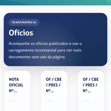
TRANSPARÊNCIA
Ofícios
Acompanhe os ofícios publicados e use o
carregamento incremental para ver mais
documentos sem sair da página.
NOTA
OF / CBE
OF / CBE
OFICIAL
/ PRES /
/ PRES /
Nº
Nº
Nº
005.2026
2026.434-
2026.426
–
CAMPEONATO
–
CRITÉRIOS
MUNDIAL
PRORROGAÇÃ