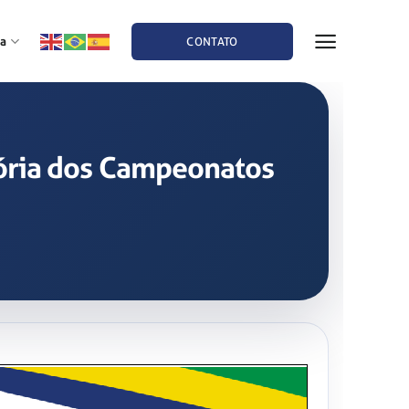
a
CONTATO
tória dos Campeonatos