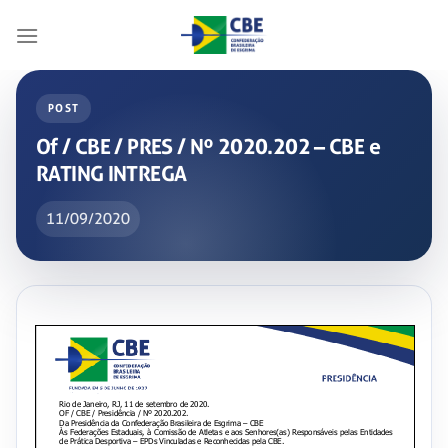
Skip
to
content
POST
Of / CBE / PRES / Nº 2020.202 – CBE e
RATING INTREGA
11/09/2020