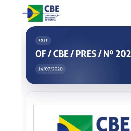
Skip
to
content
POST
OF / CBE / PRES / Nº 20
14/07/2020