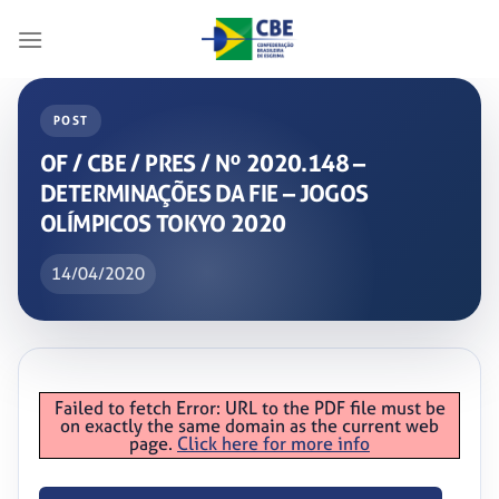
Skip
to
content
POST
OF / CBE / PRES / Nº 2020.148 –
DETERMINAÇÕES DA FIE – JOGOS
OLÍMPICOS TOKYO 2020
14/04/2020
Failed to fetch Error: URL to the PDF file must be
on exactly the same domain as the current web
page.
Click here for more info