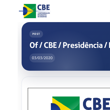
Skip
to
content
POST
Of / CBE / Presidência
03/03/2020