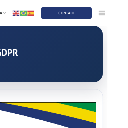
a
CONTATO
 GDPR