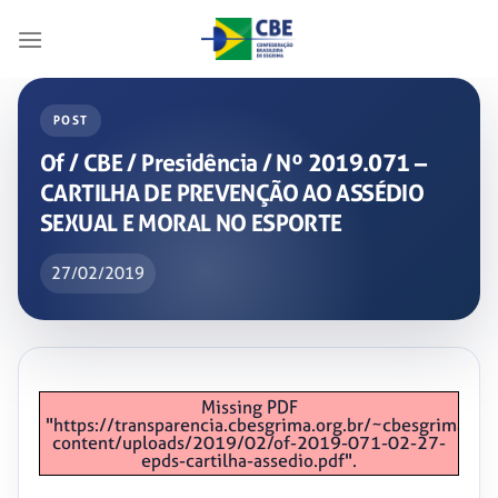
Skip
to
content
POST
Of / CBE / Presidência / Nº 2019.071 –
CARTILHA DE PREVENÇÃO AO ASSÉDIO
SEXUAL E MORAL NO ESPORTE
27/02/2019
Missing PDF
"https://transparencia.cbesgrima.org.br/~cbesgrima/wp
content/uploads/2019/02/of-2019-071-02-27-
epds-cartilha-assedio.pdf".