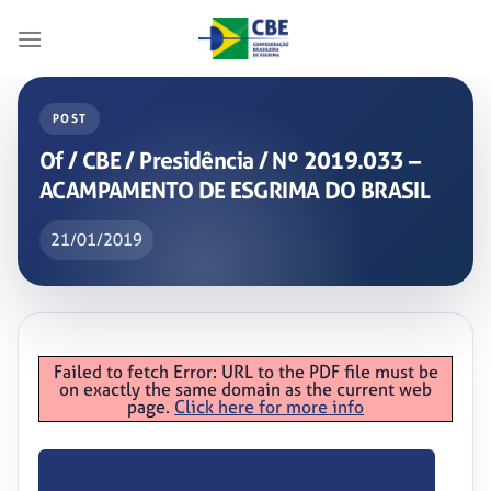
Skip
to
content
POST
Of / CBE / Presidência / Nº 2019.033 –
ACAMPAMENTO DE ESGRIMA DO BRASIL
21/01/2019
Failed to fetch Error: URL to the PDF file must be
on exactly the same domain as the current web
page.
Click here for more info
BAIXE O OFÍCIO