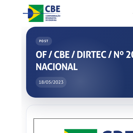
Skip
to
content
POST
OF / CBE / DIRTEC / N
NACIONAL
18/05/2023