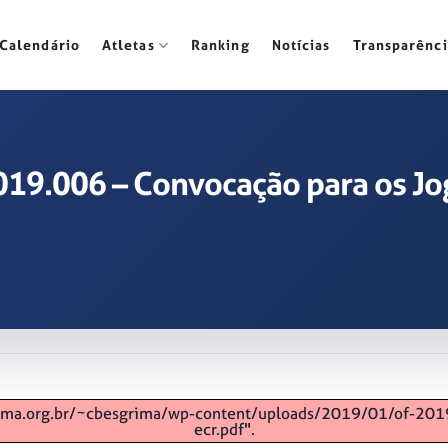
Calendário
Atletas
Ranking
Notícias
Transparênci
 2019.006 – Convocação para os J
sgrima.org.br/~cbesgrima/wp-content/uploads/2019/01/of-20
ecr.pdf".