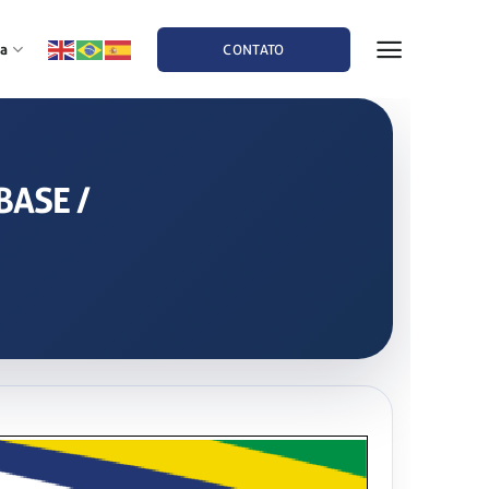
a
CONTATO
BASE /