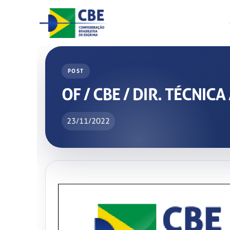
Skip
to
content
POST
OF / CBE / DIR. TÉCNIC
23/11/2022