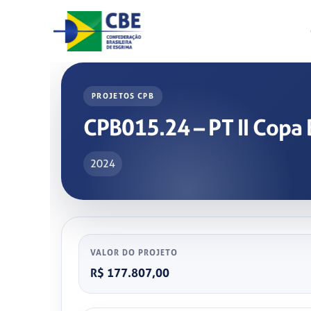
Skip
to
content
PROJETOS CPB
CPB015.24 – PT II Copa B
2024
VALOR DO PROJETO
R$ 177.807,00