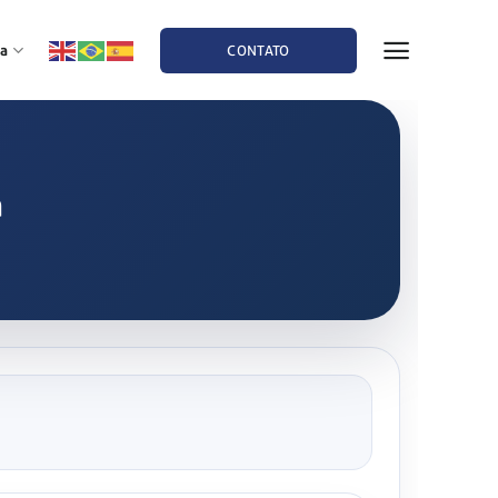
a
CONTATO
a