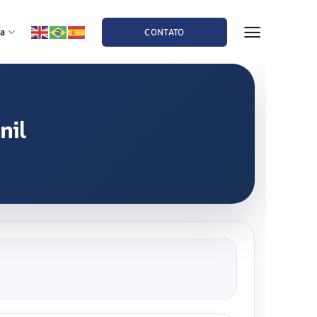
a
CONTATO
nil