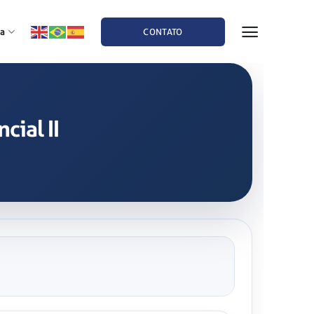
a
CONTATO
cial II