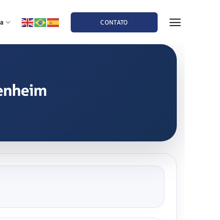
a
CONTATO
denheim