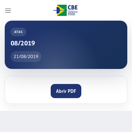
Skip
to
content
ATAS
08/2019
21/08/2019
Abrir PDF