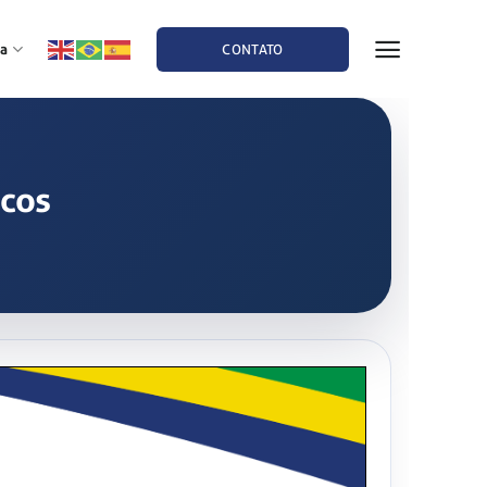
a
CONTATO
icos